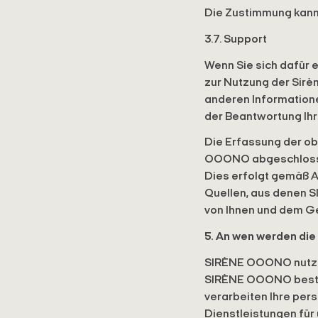
Die Zustimmung kann 
3.7. Support
Wenn Sie sich dafür 
zur Nutzung der Sirè
anderen Informatione
der Beantwortung Ih
Die Erfassung der o
OOONO abgeschlossene
Dies erfolgt gemäß A
Quellen, aus denen 
von Ihnen und dem Ge
5. An wen werden d
SIRÈNE OOONO nutzt 
SIRÈNE OOONO bestmö
verarbeiten Ihre pe
Dienstleistungen für 