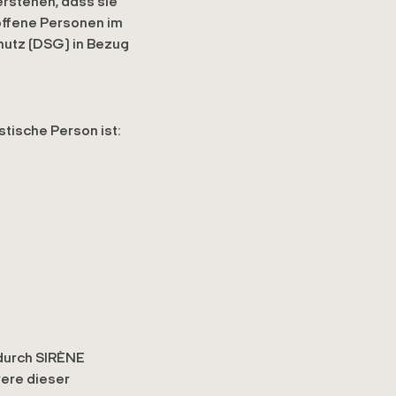
erstehen, dass sie
offene Personen im
hutz (DSG) in Bezug
stische Person ist:
durch SIRÈNE
rere dieser