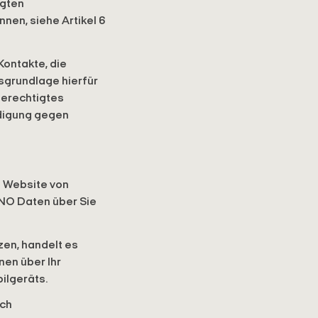
igten
nnen, siehe Artikel 6
Kontakte, die
sgrundlage hierfür
berechtigtes
idigung gegen
e Website von
NO Daten über Sie
zen, handelt es
nen über Ihr
ilgeräts.
ch