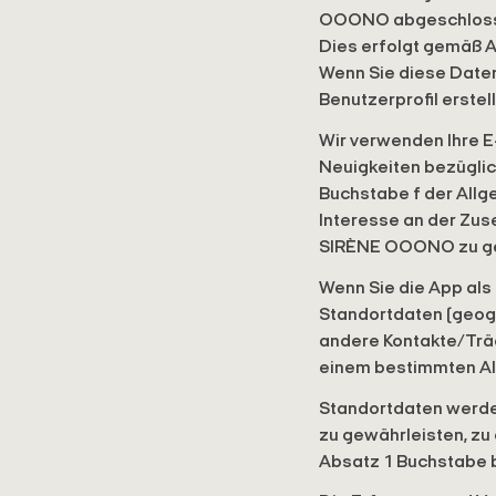
OOONO abgeschlossene
Dies erfolgt gemäß A
Wenn Sie diese Date
Benutzerprofil erstel
Wir verwenden Ihre E
Neuigkeiten bezügli
Buchstabe f der All
Interesse an der Zus
SIRÈNE OOONO zu ge
Wenn Sie die App al
Standortdaten (geogr
andere Kontakte/Träg
einem bestimmten A
Standortdaten werden
zu gewährleisten, zu 
Absatz 1 Buchstabe 