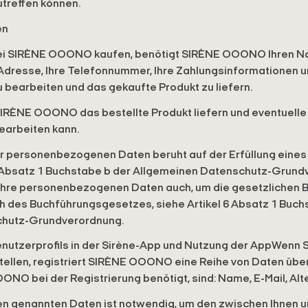
utreffen können.
en
ei SIRÈNE OOONO kaufen, benötigt SIRÈNE OOONO Ihren Na
-Adresse, Ihre Telefonnummer, Ihre Zahlungsinformationen un
u bearbeiten und das gekaufte Produkt zu liefern.
 SIRÈNE OOONO das bestellte Produkt liefern und eventuel
earbeiten kann.
er personenbezogenen Daten beruht auf der Erfüllung eines
 6 Absatz 1 Buchstabe b der Allgemeinen Datenschutz-Grun
hre personenbezogenen Daten auch, um die gesetzlichen
ich des Buchführungsgesetzes, siehe Artikel 6 Absatz 1 Buch
chutz-Grundverordnung.
Benutzerprofils in der Sirène-App und Nutzung der AppWenn S
tellen, registriert SIRÈNE OOONO eine Reihe von Daten über
ONO bei der Registrierung benötigt, sind: Name, E-Mail, Alt
en genannten Daten ist notwendig, um den zwischen Ihnen 