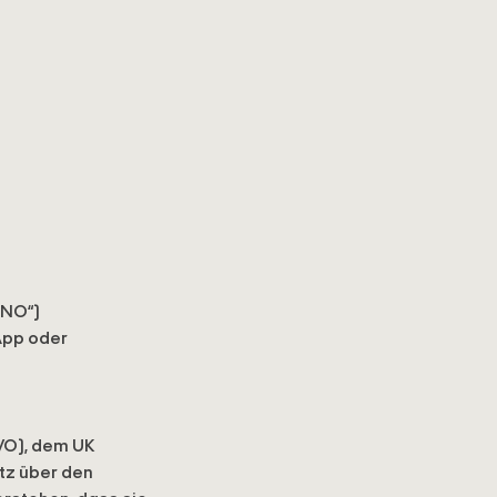
ONO“)
App oder
VO), dem UK
tz über den