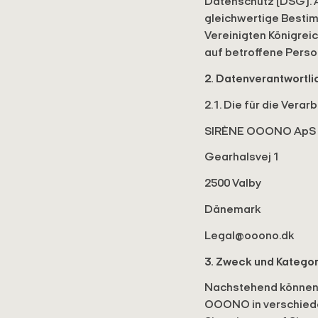
Datenschutz (DSG). Al
gleichwertige Bestim
Vereinigten Königre
auf betroffene Perso
2. Datenverantwortli
2.1. Die für die Vera
SIRÈNE OOONO ApS C
Gearhalsvej 1
2500 Valby
Dänemark
Legal@ooono.dk
3. Zweck und Katego
Nachstehend können 
OOONO in verschieden