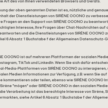
ie Art des von Ihnen verwendeten Browsers und Geräts.
ung der oben genannten Daten ist es, nützliche und genaue
 Inhalt der Dienstleistungen von SIRÈNE OOONO zu verbesse
hre Fragen an den Support von SIRÈNE OOONO zu beantwort
chtigten Interesse, Ihre Fragen über Chat-Nachrichten auf 
ntworten und die Dienstleistungen von SIRÈNE OOONO zu
tikel 6 Absatz 1 Buchstabe f der Allgemeinen Datenschutz-
E OOONO ist auf mehreren Plattformen der sozialen Medien
nstagram, TikTok und LinkedIn. Wenn Sie sich dafür entschei
l-Media-Plattformen von SIRÈNE OOONO zu interagieren, s
en Medien Informationen zur Verfügung, z.B. wenn Sie auf
e kommentieren oder teilen, ebenso wie SIRÈNE OOONO In
e Sirène "mögen" oder SIRÈNE OOONO in den sozialen Medien
die Verarbeitung ist das berechtigte Interesse von Sirène
ermarkten, siehe Artikel 6 Absatz 1 Buchstabe f der Allgem