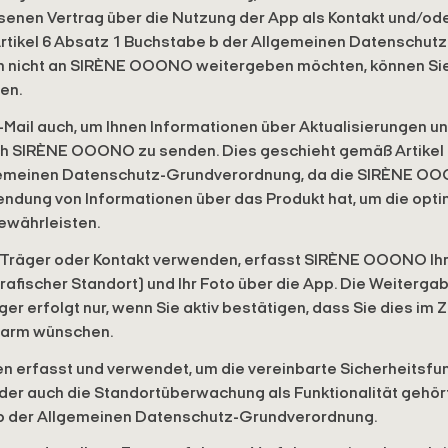
n Vertrag über die Nutzung der App als Kontakt und/oder 
rtikel 6 Absatz 1 Buchstabe b der Allgemeinen Datenschut
n nicht an SIRÈNE OOONO weitergeben möchten, können Sie
len.
-Mail auch, um Ihnen Informationen über Aktualisierungen u
ch SIRÈNE OOONO zu senden. Dies geschieht gemäß Artikel 
gemeinen Datenschutz-Grundverordnung, da die SIRÈNE OO
endung von Informationen über das Produkt hat, um die opt
währleisten.
s Träger oder Kontakt verwenden, erfasst SIRÈNE OOONO Ih
afischer Standort) und Ihr Foto über die App. Die Weitergab
er erfolgt nur, wenn Sie aktiv bestätigen, dass Sie dies i
larm wünschen.
 erfasst und verwendet, um die vereinbarte Sicherheitsfu
der auch die Standortüberwachung als Funktionalität gehört,
b der Allgemeinen Datenschutz-Grundverordnung.