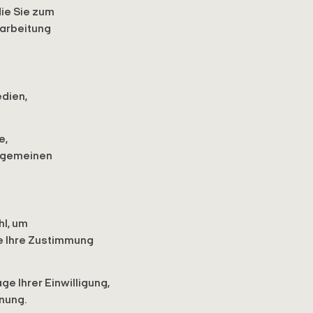
die Sie zum
rarbeitung
edien,
e,
llgemeinen
l, um
e Ihre Zustimmung
e Ihrer Einwilligung,
nung.