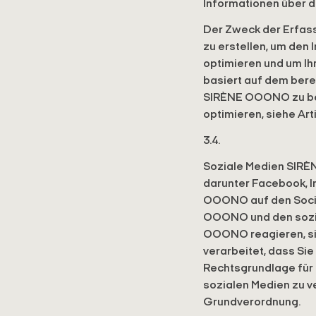
Informationen über d
Der Zweck der Erfass
zu erstellen, um den
optimieren und um I
basiert auf dem bere
SIRÈNE OOONO zu bea
optimieren, siehe Ar
3.4.
Soziale Medien SIRÈN
darunter Facebook, I
OOONO auf den Socia
OOONO und den sozial
OOONO reagieren, si
verarbeitet, dass Si
Rechtsgrundlage für 
sozialen Medien zu v
Grundverordnung.