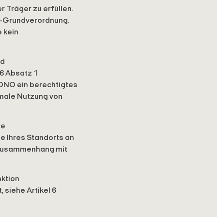
Träger zu erfüllen.
z-Grundverordnung.
 kein
nd
6 Absatz 1
ONO ein berechtigtes
imale Nutzung von
re
e Ihres Standorts an
m Zusammenhang mit
nktion
 siehe Artikel 6