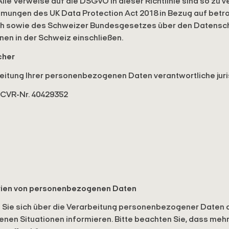
le Verweise auf die DSGVO in dieser Richtlinie sind so zu v
mungen des UK Data Protection Act 2018 in Bezug auf betr
ich sowie des Schweizer Bundesgesetzes über den Datensc
nen in der Schweiz einschließen.
cher
rbeitung Ihrer personenbezogenen Daten verantwortliche juri
VR-Nr. 40429352
rien von personenbezogenen Daten
Sie sich über die Verarbeitung personenbezogener Daten 
en Situationen informieren. Bitte beachten Sie, dass meh