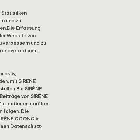
 Statistiken
rn und zu
en.Die Erfassung
der Website von
 verbessern und zu
Grundverordnung.
 aktiv,
den, mit SIRÈNE
tellen Sie SIRÈNE
 Beiträge von SIRÈNE
formationen darüber
 folgen. Die
, SIRÈNE OOONO in
einen Datenschutz-