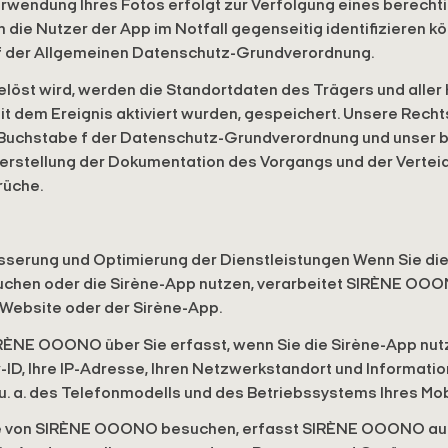
rwendung Ihres Fotos erfolgt zur Verfolgung eines berecht
h die Nutzer der App im Notfall gegenseitig identifizieren kö
f der Allgemeinen Datenschutz-Grundverordnung.
löst wird, werden die Standortdaten des Trägers und aller 
dem Ereignis aktiviert wurden, gespeichert. Unsere Recht
 1 Buchstabe f der Datenschutz-Grundverordnung und unser 
herstellung der Dokumentation des Vorgangs und der Verte
rüche.
esserung und Optimierung der Dienstleistungen Wenn Sie di
en oder die Sirène-App nutzen, verarbeitet SIRÈNE OOO
 Website oder der Sirène-App.
IRÈNE OOONO über Sie erfasst, wenn Sie die Sirène-App nut
-ID, Ihre IP-Adresse, Ihren Netzwerkstandort und Informatio
 u. a. des Telefonmodells und des Betriebssystems Ihres Mob
te von SIRÈNE OOONO besuchen, erfasst SIRÈNE OOONO au