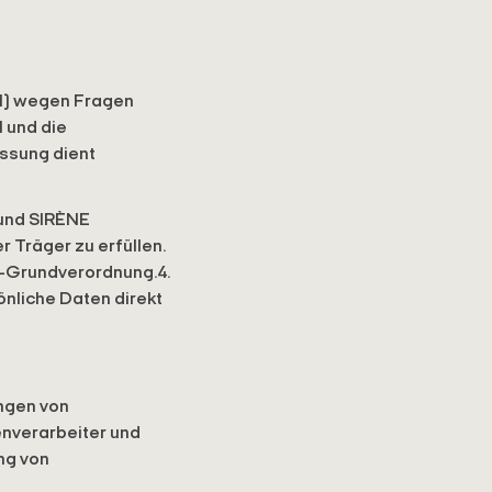
il) wegen Fragen
 und die
assung dient
 und SIRÈNE
Träger zu erfüllen.
z-Grundverordnung.4.
liche Daten direkt
ngen von
nverarbeiter und
ng von