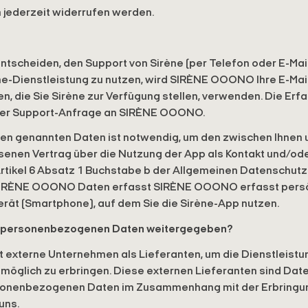
jederzeit widerrufen werden.
entscheiden, den Support von Sirène (per Telefon oder E-Ma
ne-Dienstleistung zu nutzen, wird SIRÈNE OOONO Ihre E-Mail
n, die Sie Sirène zur Verfügung stellen, verwenden. Die Erf
rer Support-Anfrage an SIRÈNE OOONO.
ben genannten Daten ist notwendig, um den zwischen Ihnen
n Vertrag über die Nutzung der App als Kontakt und/oder 
rtikel 6 Absatz 1 Buchstabe b der Allgemeinen Datenschut
SIRÈNE OOONO Daten erfasst SIRÈNE OOONO erfasst persön
rät (Smartphone), auf dem Sie die Sirène-App nutzen.
ie personenbezogenen Daten weitergegeben?
externe Unternehmen als Lieferanten, um die Dienstleistu
glich zu erbringen. Diese externen Lieferanten sind Date
rsonenbezogenen Daten im Zusammenhang mit der Erbringu
uns.