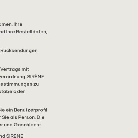
men, Ihre
d Ihre Bestelldaten,
le Rücksendungen
 Vertrags mit
dverordnung. SIRÈNE
 Bestimmungen zu
stabe c der
ie ein Benutzerprofil
 Sie als Person. Die
er und Geschlecht.
und SIRÈNE