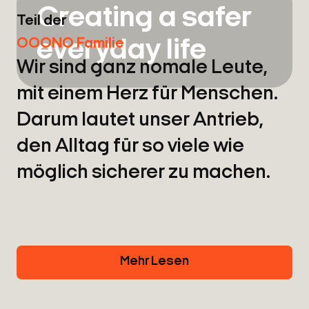
Creating a safer
Teil der
OOONO Familie
everyday life
Wir sind ganz nomale Leute,
mit einem Herz für Menschen.
Darum lautet unser Antrieb,
den Alltag für so viele wie
möglich sicherer zu machen.
Mehr Lesen