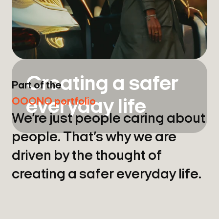
Creating a safer
Part of the
OOONO portfolio
everyday life
We’re just people caring about
people. That’s why we are
driven by the thought of
creating a safer everyday life.